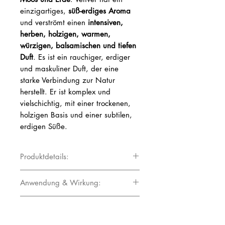
einzigartiges,
süß-erdiges Aroma
und verströmt einen
intensiven,
herben, holzigen, warmen,
würzigen, balsamischen und tiefen
Duft
. Es ist ein rauchiger, erdiger
und maskuliner Duft, der eine
starke Verbindung zur Natur
herstellt. Er ist komplex und
vielschichtig, mit einer trockenen,
holzigen Basis und einer subtilen,
erdigen Süße.
Produktdetails:
Duftnote: Basisnote
Anwendung & Wirkung:
Duftprofil: holzig, warm, würzig,
Der Duft wirkt
seelisch stabilisierend,
balsamisch, erdig, tief, waldig, schwer,
Herstellerinformationen:
stärkt das Immunsystem, beruhigt,
erdig, herb
entspannt und harmonisiert
. Er wirkt