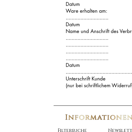
Datum
Ware erhalten am:
.............................
Datum
Name und Anschrift des Verb
.............................
.............................
.............................
.............................
Datum
.............................................
Unterschrift Kunde
(nur bei schriftlichem Widerruf
Filtersuche
Newslett