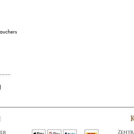
rauchers
.......
)
​Zentr
er