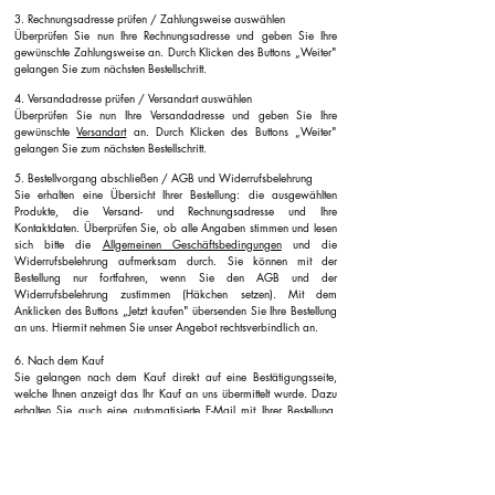
3. Rechnungsadresse prüfen / Zahlungsweise auswählen
Überprüfen Sie nun Ihre Rechnungsadresse und geben Sie Ihre
gewünschte Zahlungsweise an. Durch Klicken des Buttons „Weiter"
gelangen Sie zum nächsten Bestellschritt.
4. Versandadresse prüfen / Versandart auswählen
Überprüfen Sie nun Ihre Versandadresse und geben Sie Ihre
gewünschte
Versandart
an. Durch Klicken des Buttons „Weiter"
gelangen Sie zum nächsten Bestellschritt.
5. Bestellvorgang abschließen / AGB und Widerrufsbelehrung
Sie erhalten eine Übersicht Ihrer Bestellung: die ausgewählten
Produkte, die Versand- und Rechnungsadresse und Ihre
Kontaktdaten. Überprüfen Sie, ob alle Angaben stimmen und lesen
sich bitte die
Allgemeinen Geschäftsbedingungen
und die
Widerrufsbelehrung aufmerksam durch. Sie können mit der
Bestellung nur fortfahren, wenn Sie den AGB und der
Widerrufsbelehrung zustimmen (Häkchen setzen). Mit dem
Anklicken des Buttons „Jetzt kaufen" übersenden Sie Ihre Bestellung
an uns. Hiermit nehmen Sie unser Angebot rechtsverbindlich an.
6. Nach dem Kauf
Sie gelangen nach dem Kauf direkt auf eine Bestätigungsseite,
welche Ihnen anzeigt das Ihr Kauf an uns übermittelt wurde. Dazu
erhalten Sie auch eine automatisierte E-Mail mit Ihrer Bestellung.
Bitte prüfen Sie auch Ihren Spamordner. Nach Versand Ihrer
bestellten Ware erhalten Sie eine E-Mail in der Sie die
Sendungsnummer Ihres Pakets finden.
Widerrufsrecht für Verbraucher