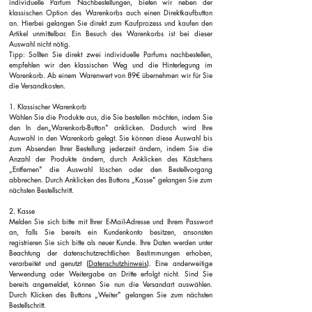
individuelle Parfum Nachbestellungen, bieten wir neben der
klassischen Option des Warenkorbs auch einen Direktkaufbutton
an. Hierbei gelangen Sie direkt zum Kaufprozess und kaufen den
Artikel unmittelbar. Ein Besuch des Warenkorbs ist bei dieser
Auswahl nicht nötig.
Tipp: Sollten Sie direkt zwei individuelle Parfums nachbestellen,
empfehlen wir den klassischen Weg und die Hinterlegung im
Warenkorb. Ab einem Warenwert von 89€ übernehmen wir für Sie
die Versandkosten.
1. Klassischer Warenkorb
Wählen Sie die Produkte aus, die Sie bestellen möchten, indem Sie
den In den„Warenkorb-Button" anklicken. Dadurch wird Ihre
Auswahl in den Warenkorb gelegt. Sie können diese Auswahl bis
zum Absenden Ihrer Bestellung jederzeit ändern, indem Sie die
Anzahl der Produkte ändern, durch Anklicken des Kästchens
„Entfernen" die Auswahl löschen oder den Bestellvorgang
abbrechen. Durch Anklicken des Buttons „Kasse" gelangen Sie zum
nächsten Bestellschritt.
2. Kasse
Melden Sie sich bitte mit Ihrer E-Mail-Adresse und Ihrem Passwort
an, falls Sie bereits ein Kundenkonto besitzen, ansonsten
registrieren Sie sich bitte als neuer Kunde. Ihre Daten werden unter
Beachtung der datenschutzrechtlichen Bestimmungen erhoben,
verarbeitet und genutzt (
Datenschutzhinweis
). Eine anderweitige
Verwendung oder Weitergabe an Dritte erfolgt nicht. Sind Sie
bereits angemeldet, können Sie nun die Versandart auswählen.
Durch Klicken des Buttons „Weiter" gelangen Sie zum nächsten
Bestellschritt.