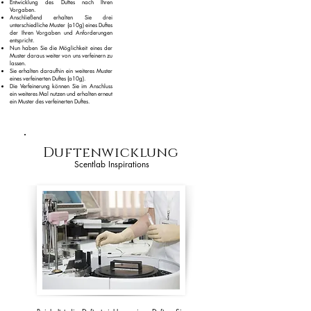
Entwicklung des Duftes nach Ihren
Vorgaben.​
Anschließend erhalten Sie drei
unterschiedliche Muster (a10g) eines Duftes
der Ihren Vorgaben und Anforderungen
entspricht.
Nun haben Sie die Möglichkeit eines der
Muster daraus weiter von uns verfeinern zu
lassen.​
Sie erhalten daraufhin ein weiteres Muster
eines verfeinerten Duftes (a10g).
Die Verfeinerung können Sie im Anschluss
ein weiteres Mal nutzen und erhalten erneut
ein Muster des verfeinerten Duftes.
Duftenwicklung
Scentlab Inspirations