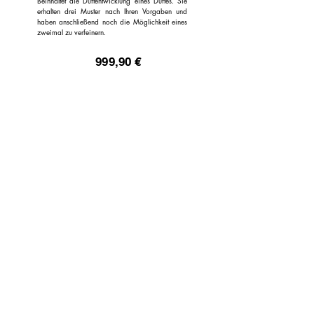
Beinhaltet die Duftentwicklung eines Duftes. Sie
erhalten drei Muster nach Ihren Vorgaben und
haben anschließend noch die Möglichkeit eines
zweimal zu verfeinern.
999,90 €
In den Warenkorb
Hier können Sie eine Beispiel Duftentwicklung einsehen:
Duftenwicklungsprozess
Newsletter
​Zentrale
Nachhaltigkeit
Scentlab-Inspirations
Bestellvorgang
Donaugasse 7
Versandkosten
77654 Offenburg
Bezahlung
FAQ
mail@scentlab-
Duft KI
inspirations.de