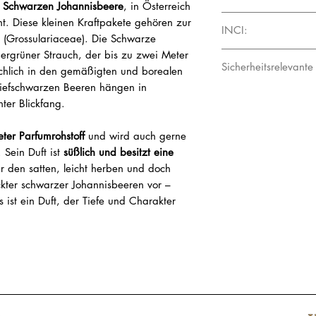
inspirierende Atmosph
r Schwarzen Johannisbeere
, in Österreich
die den lebensmittelr
Zur Anwendung als Fin
anspruchsvollen Parfü
t. Diese kleinen Kraftpakete gehören zur
speziellen Kriterien 
Harmoniert besonders 
INCI:
Tiefe suchen, oder in
 (Grossulariaceae). Die Schwarze
(AMG Herstellungserla
Himbeere, Pfirsichblüte
und gleichzeitig bele
mergrüner Strauch, der bis zu zwei Meter
Eugenol
Die gezielte Auswahl v
Geranium, Zimtrinden
Cassis Parfumöl bietet
Sicherheitsrelevante
hlich in den gemäßigten und borealen
Rohstofflieferanten ve
Duftkomponente.
aufwendige Bewertungs
tiefschwarzen Beeren hängen in
Gefahrenpiktogramme
Produktinspektionen 
ter Blickfang.
GHS02 Flamme
lassen sich Rohstoffe 
GHS07 Gefahr
wettbewerbsfähigen M
ter Parfumrohstoff
und wird auch gerne
Kooperationspartner be
 Sein Duft ist
süßlich und besitzt eine
Gefahrhinweise:
aus den jeweiligen Anb
H226 Flüssigkeit und
dir den satten, leicht herben und doch
biologischem Anbau (
ckter schwarzer Johannisbeeren vor –
Lieferantenbeziehung
Sicherheitshinweise:
 ist ein Duft, der Tiefe und Charakter
weltweiten Produktion
P102 Darf nicht in di
Auditierung der Produz
Rohstoffqualitäten für