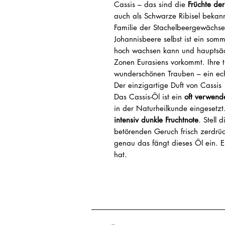
Cassis – das sind die
Früchte de
auch als Schwarze Ribisel bekann
Familie der Stachelbeergewächse
Johannisbeere selbst ist ein som
hoch wachsen kann und hauptsäc
Zonen Eurasiens vorkommt. Ihre 
wunderschönen Trauben – ein ech
Der einzigartige Duft von Cassis
Das Cassis-Öl ist ein
oft verwende
in der Naturheilkunde eingesetzt.
intensiv dunkle Fruchtnote
. Stell 
betörenden Geruch frisch zerdrü
genau das fängt dieses Öl ein. Es
hat.