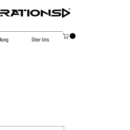
llung
Über Uns
3