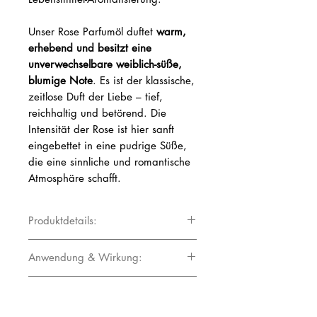
Unser Rose Parfumöl duftet
warm,
erhebend und besitzt eine
unverwechselbare weiblich-süße,
blumige Note
. Es ist der klassische,
zeitlose Duft der Liebe – tief,
reichhaltig und betörend. Die
Intensität der Rose ist hier sanft
eingebettet in eine pudrige Süße,
die eine sinnliche und romantische
Atmosphäre schafft.
Produktdetails:
Duftnote: Herznote
Anwendung & Wirkung:
Duftprofil: warm, weich, blumig,
Der Duft der Rose wirkt
euphorisierend,
intensiv, süß, betörend
Herstellerinformationen:
harmonisierend und entspannend
. Er
kann die Stimmung aufhellen, innere