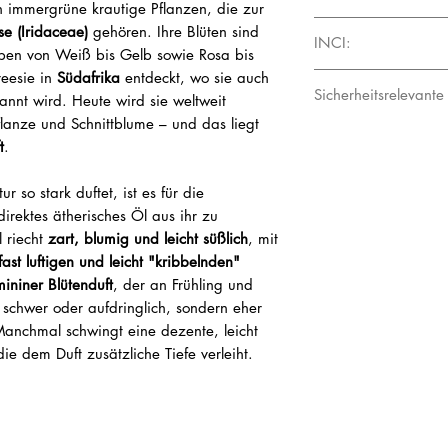
Frische und eine blumi
n immergrüne krautige Pflanzen, die zur
die den lebensmittelr
Zur Anwendung als Fin
subtile Süße und die 
se (Iridaceae)
gehören. Ihre Blüten sind
speziellen Kriterien 
Harmoniert besonders 
INCI:
sie zu einer wunderba
arben von Weiß bis Gelb sowie Rosa bis
(AMG Herstellungserla
Patchouli, Vetiver, Hib
Kreationen.
reesie in
Südafrika
entdeckt, wo sie auch
Linalool, Linalyl Aceta
Die gezielte Auswahl v
Benzoe, Zedernholz, 
Sicherheitsrelevante
nannt wird. Heute wird sie weltweit
Aurantium Bergamia Pe
Rohstofflieferanten ve
Limonene, Citronellol
aufwendige Bewertungs
pflanze und Schnittblume – und das liegt
Gefahrenpiktogramme
Benzyl Salicylate, Pe
Produktinspektionen 
t
.
GHS02 Flamme
Amyl Cinnamal, Cinnam
lassen sich Rohstoffe 
GHS07 Gefahr
Beta Caryophyllene, B
wettbewerbsfähigen M
 so stark duftet, ist es für die
Citrus Limon Peel Oil,
Kooperationspartner be
direktes ätherisches Öl aus ihr zu
Gefahrhinweise:
Oil, Farnesol, Alpha T
aus den jeweiligen Anb
H226 Flüssigkeit und
 riecht
zart, blumig und leicht süßlich
, mit
Eugenol, Terpinolene
biologischem Anbau (
H319 Verursacht sch
 fast luftigen und leicht "kribbelnden"
Lieferantenbeziehung
H317 Kann allergisch
ininer Blütenduft
, der an Frühling und
weltweiten Produktion
H412 Schädlich für Wa
ie schwer oder aufdringlich, sondern eher
Auditierung der Produz
Wirkung.
anchmal schwingt eine dezente, leicht
Rohstoffqualitäten für
ie dem Duft zusätzliche Tiefe verleiht.
Sicherheitshinweise:
P102 Darf nicht in di
P261 Einatmen von
Staub/Rauch/Gas/Ne
P273 Freisetzung in 