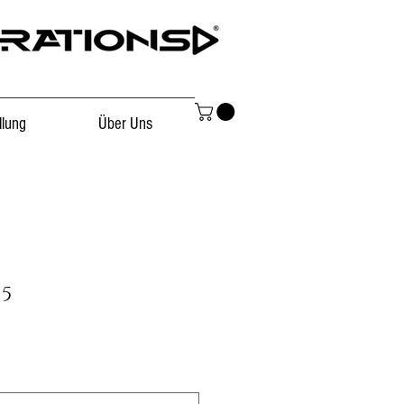
llung
Über Uns
 5