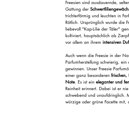
Freesien sind ausdauernde, selte
Gattung der
Schwertliliengewäch
trichterförmig und leuchten in F
Rötlich. Ursprünglich wurde die F
liebevoll "Kap-Lilie der Täler" ge
kultiviert, hauptsächlich als Zier
vor allem an ihrem
intensiven Duf
Auch wenn die Freesie in der Natur
Parfumherstellung schwierig, ein 
gewinnen. Unser Freesie Parfumöl
einer ganz besonderen
frischen,
Note
. Es ist ein
eleganter und fem
Reinheit erinnert. Dabei ist er n
schwebend und unaufdringlich. M
würzige oder grüne Facette mit, d