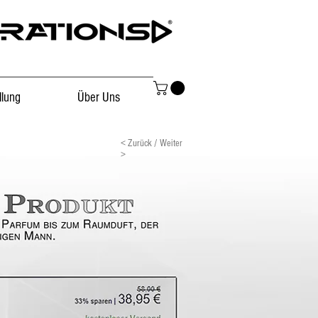
llung
Über Uns
< Zurück / Weiter
>