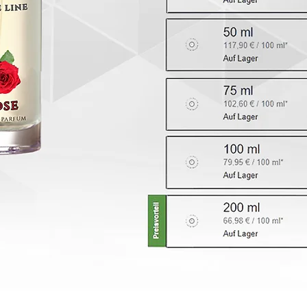
. Click here to add your own text and edit me. It’s easy. Just click “Edit Text