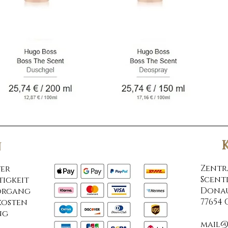
​Zentr
er
Scent
igkeit
Donau
organg
77654
kosten
ng
mail@