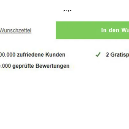
n content and make changes to the font.
Feel free to drag and drop me anywh
page.