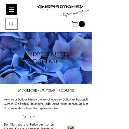
Inspire your Senses
Endprodukte
Duftbar
Mögliche - Duftbar Produkte
An unserer Duftbar können die verschiedensten Duftartikel hergestellt
werden. Ob Parfum, Raumdüfte, oder Autodiffuser, können Sie hier
das passende zu Ihrem Konzept auswählen.
Parfum
Der Klassiker, die Parfumbar. Lassen
Sie Ihre Kunden ihr eigenes Parfum an