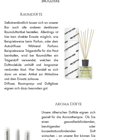
(MOQ2500).
Raumdüfte
Selbstverständlich lassen sich an unserer
Bar auch alle anderen denkbaren
Raumduftartikel herstellen. Allerdings ist
hier kein direkter Einsatz möglich, wie
Beispielsweise beim Parfum, oder dem
Autodiffuser. Während Parfums
Beispielsweise Trägerstoffe für die Haut
beinhalten, wird bei Raumdüften ein
Trägerstoff verwendet, welchen die
Duftmoleküle umhüllt und langsamer
verdunsten lässt. Hier handelt es sich
dann um einen Artikel zur Mitnahme
und dem Einsatz zuhause.
Diffuser, Raumsprays und Duftgläser
eignen sich dazu besonders gut.
Aroma Düfte
Unsere ätherischen Duftöle eignen sich
gezielt für die Aromatherapie. Ob Sie
einen gesundheitsfördernden,
beruhigenden oder
konzentrationsfördernden Duft
wünschen – an unserer Bar können Sie