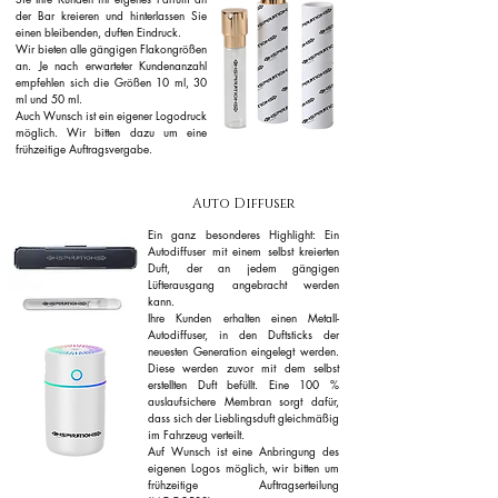
der Bar kreieren und hinterlassen Sie
einen bleibenden, duften Eindruck.
Wir bieten alle gängigen Flakongrößen
an. Je nach erwarteter Kundenanzahl
empfehlen sich die Größen 10 ml, 30
ml und 50 ml.
Auch Wunsch ist ein eigener Logodruck
möglich. Wir bitten dazu um eine
frühzeitige Auftragsvergabe.
Auto Diffuser
Ein ganz besonderes Highlight: Ein
Autodiffuser mit einem selbst kreierten
Duft, der an jedem gängigen
Lüfterausgang angebracht werden
kann.
Ihre Kunden erhalten einen Metall-
Autodiffuser, in den Duftsticks der
neuesten Generation eingelegt werden.
Diese werden zuvor mit dem selbst
erstellten Duft befüllt. Eine 100 %
auslaufsichere Membran sorgt dafür,
dass sich der Lieblingsduft gleichmäßig
im Fahrzeug verteilt.
Auf Wunsch ist eine Anbringung des
eigenen Logos möglich, wir bitten um
frühzeitige Auftragserteilung