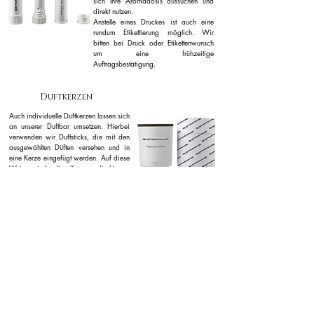
sich Ihre Aromadosis aussuchen und
direkt nutzen.
Anstelle eines Druckes ist auch eine
rundum Etikettierung möglich. Wir
bitten bei Druck oder Etikettenwunsch
um eine frühzeitige
Auftragsbestätigung.
Duftkerzen
Auch individuelle Duftkerzen lassen sich
an unserer Duftbar umsetzen. Hierbei
verwenden wir Duftsticks, die mit den
ausgewählten Düften versehen und in
eine Kerze eingefügt werden. Auf diese
Weise sind die Kerzen direkt zur
Mitnahme bereit. Für Kerzen wo der
Duft komplett im Wachs vermengt wird,
bietet sich eine Dufterstellung mit
späterem Versand an. Auch hier ist die
Anbringung eines eigenen Labels
natürlich sowohl auf der Kerze als auch
auf der Verpackung möglich.
Stellen Sie direkt Ihre Anfrage für ein unverbindliches Angebot:
Duftbar Anfrage Formular