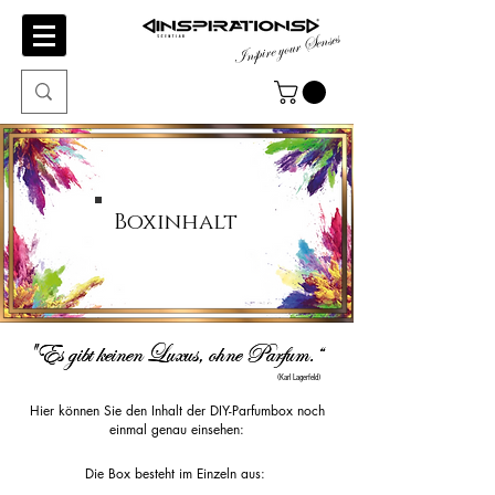
Inspire your Senses
Boxinhalt
"Es gibt keinen Luxus, ohne Parfum.“
"Es gibt keinen Luxus, ohne Parfum.“
(Karl Lagerfeld)
Hier können Sie den Inhalt der DIY-Parfumbox noch
einmal genau einsehen:
Die Box besteht im Einzeln aus: