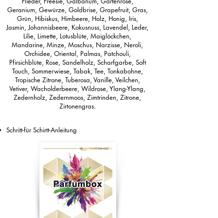
Flieder, Freesie, Galbanum, Gartenrose,
Geranium, Gewürze, Goldbrise, Grapefruit, Gras,
Grün, Hibiskus, Himbeere, Holz, Honig, Iris,
Jasmin, Johannisbeere, Kokusnuss, Lavendel, Leder,
Lilie, Limette, Lotusblüte, Maiglöckchen,
Mandarine, Minze, Moschus, Narzisse, Neroli,
Orchidee, Oriental, Palmas, Patchouli,
Pfirsichblüte, Rose, Sandelholz, Scharfgarbe, Soft
Touch, Sommerwiese, Tabak, Tee, Tonkabohne,
Tropische Zitrone, Tuberosa, Vanille, Veilchen,
Vetiver, Wacholderbeere, Wildrose, Ylang-Ylang,
Zedernholz, Zedernmoos, Zimtrinden, Zitrone,
Zirtonengras.
Schritt-für Schirtt-Anleitung