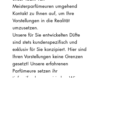
Meisterparfümeuren umgehend
Kontakt zu Ihnen auf, um Ihre
Vorstellungen in die Realität
umzusetzen.
Unsere für Sie entwickelten Düfte
sind stets kundenspezifisch und
exklusiv für Sie konzipiert. Hier sind
Ihren Vorstellungen keine Grenzen
gesetzt! Unsere erfahrenen
Parfümeure setzen ihr
tiefgreifendes, empirisches Wissen
an der Duftorgel für Sie ein,
unterstützt durch modernste Technik
und Analyse­verfahren, die höchste
Präzision und Kreativität
gewährleisten.
Verleihen Sie Ihren Ideen einen
unverwechselbaren Duft. Scentlab