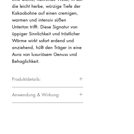
die leicht herbe, würzige Tiefe der
Kakaobohne auf einen cremigen,
warmen und intensiv süßen
Unterton trifft. Diese Signatur von
üppiger Sinnlichkeit und tröstlicher
Wärme wirkt sofort erdend und
anziehend, hüllt den Träger in eine
Aura von luxuriösem Genuss und
Behaglichkeit.
Produktdetails:
Duftnote: Basisnote
Anwendung & Wirkung:
Duftprofil: Dunkel-würzig, leicht bitter,
Schokoladenduft ist ein essenzieller
intensiv süß, warm-vanillig
Herstellerinformationen:
Bestandteil der Gourmand-Parfümerie,
wo er als Basisnote für dunkle Süße
Mit unserer breiten Palette an
Duftwirkung: Tröstlich, nährend,
und bemerkenswerte Langlebigkeit
Hinweise und Tipps:
Parfumölen können Sie verschiedenste
sinnlich, euphorisierend
sorgt. Er eignet sich hervorragend für
Produkte realisieren. Wir bieten Ihnen