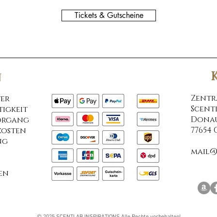
Tickets & Gutscheine
​Zentr
er
Scent
igkeit
Donau
organg
77654
kosten
ng
mail@
en
© 2025 SCENTLAB INSPIRATIONS Alle Rechte vorbehalten!