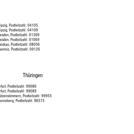
Sachsen
eipzig, Postleitzahl: 04105
eipzig,
Postleitzahl: 04109
resden, Postleitzahl: 01309
resden, Postleitzahl: 01069
Zwickau, Postleitzahl: 08056
hemniz, Postleitzahl: 09126
Thüringen
Erfurt, Postleitzahl: 99086
Erfurt, Postleitzahl: 99089
Lützensömmern, Postleitzahl: 99955
Sonneberg, Postleitzahl: 96515