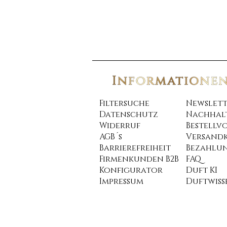
Filtersuche
Newslett
Datenschutz
Nachhalt
Widerruf
Bestellv
AGB´s
Versand
Barrierefreiheit
Bezahlu
Firmenkunden B2B
FAQ
Konfigurator
Duft KI
Impressum
Duftwiss