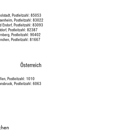
Bayern
golstadt, Postleitzahl: 85053
osenheim, Postleitzahl: 83022
ad Endorf, Postleitzahl: 83093
tdorf, Postleitzahl: 82387
ürnberg, Postleitzahl: 90402
ünchen, Postleitzahl: 81667
Österreich
Wien, Postleitzahl: 1010
Innsbruck, Postleitzahl: 6063
chen
chen